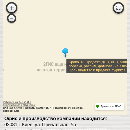
Браво 97. Продажа ДСП, ДВП, МДФ,
порезка, распил, кромкование в Киев
Производство и продажа пуфиков.
Работает на API 2ГИС
Лицензионное соглашение
Доехать с 2ГИС
Для корректной работы Raster JS API нужен ключ. Помощь:
api@2gis.ru
Офис и производство компании находится:
02081 г. Киев, ул. Причальная, 5а