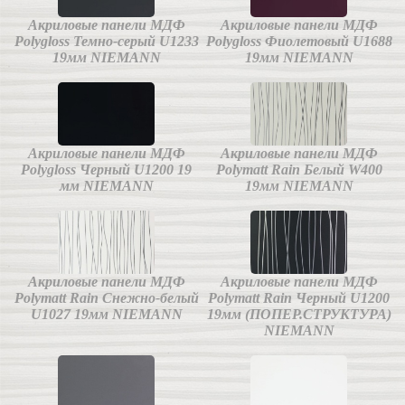
Акриловые панели МДФ
Акриловые панели МДФ
Polygloss Темно-серый U1233
Polygloss Фиолетовый U1688
19мм NIEMANN
19мм NIEMANN
Акриловые панели МДФ
Акриловые панели МДФ
Polygloss Черный U1200 19
Polymatt Rain Белый W400
мм NIEMANN
19мм NIEMANN
Акриловые панели МДФ
Акриловые панели МДФ
Polymatt Rain Снежно-белый
Polymatt Rain Черный U1200
U1027 19мм NIEMANN
19мм (ПОПЕР.СТРУКТУРА)
NIEMANN