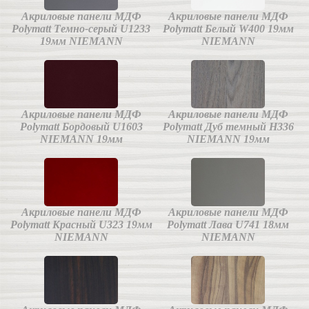
Акриловые панели МДФ
Акриловые панели МДФ
Polymatt Tемно-серый U1233
Polymatt Белый W400 19мм
19мм NIEMANN
NIEMANN
Акриловые панели МДФ
Акриловые панели МДФ
Polymatt Бордовый U1603
Polymatt Дуб темный H336
NIEMANN 19мм
NIEMANN 19мм
Акриловые панели МДФ
Акриловые панели МДФ
Polymatt Красный U323 19мм
Polymatt Лава U741 18мм
NIEMANN
NIEMANN