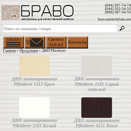
(044) 587-74-74
(044) 502-54-55
(098) 587-54-55
bravomebel@ukr.net
Главная
»
Продукция
» ДВП Pfleiderer
ДВП ламинированное
ДВП ламинированное
Pfleiderer 1313 Крем
Pfleiderer 2101 Серый
светлый
ДВП ламинированное
ДВП ламинированное
Pfleiderer 2201 Белый
Pfleiderer 4121 Венге