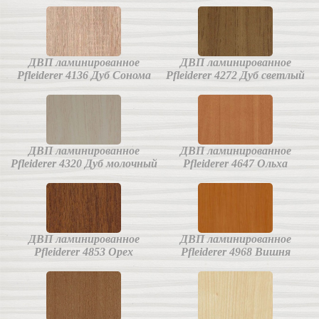
ДВП ламинированное
ДВП ламинированное
Pfleiderer 4136 Дуб Сонома
Pfleiderer 4272 Дуб светлый
ДВП ламинированное
ДВП ламинированное
Pfleiderer 4320 Дуб молочный
Pfleiderer 4647 Ольха
ДВП ламинированное
ДВП ламинированное
Pfleiderer 4853 Орех
Pfleiderer 4968 Вишня